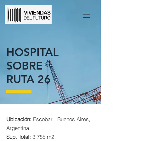
HOSPITAL
SOBRE
RUTA 26
Ubicación:
Escobar , Buenos Aires,
Argentina
Sup. Total:
3.785 m2